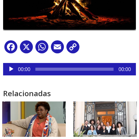
Facebook
X
WhatsApp
Email
Copy
Link
Reproductor
de
00:00
00:00
audio
Relacionadas