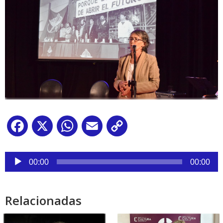
Facebook
X
WhatsApp
Email
Copy
Link
Reproductor
de
00:00
00:00
audio
Relacionadas