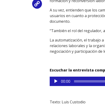
formación y reconversión labora
Copy
A su vez, entienden que los ca
Link
usuarios en cuanto a protección
documento.
“También el rol del regulador, 
La automatización, el trabajo a
relaciones laborales y la organ
negociación y participación de 
Escuchar la entrevista comp
Reproductor
00:00
de
audio
Texto: Luis Custodio