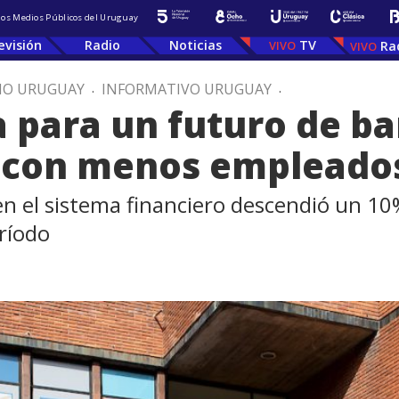
 los Medios Públicos del Uruguay
evisión
Radio
Noticias
TV
Ra
IO URUGUAY
.
INFORMATIVO URUGUAY
.
 para un futuro de b
 con menos empleado
n el sistema financiero descendió un 10
ríodo