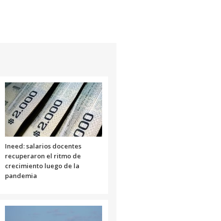
arriba/abajo
para
aumentar
o
disminuir
el
volumen.
Ineed: salarios docentes
recuperaron el ritmo de
crecimiento luego de la
pandemia