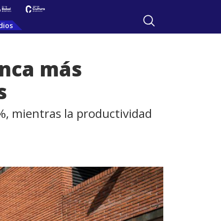
dios
anca más
s
%, mientras la productividad