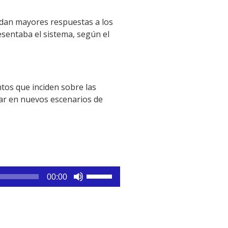
ndan mayores respuestas a los
esentaba el sistema, según el
ntos que inciden sobre las
sar en nuevos escenarios de
Utiliza
00:00
las
teclas
de
flecha