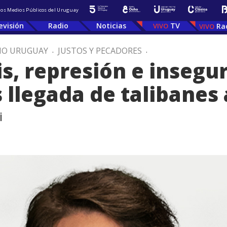
 los Medios Públicos del Uruguay
evisión
Radio
Noticias
TV
Ra
IO URUGUAY
.
JUSTOS Y PECADORES
.
is, represión e insegu
 llegada de talibanes 
i