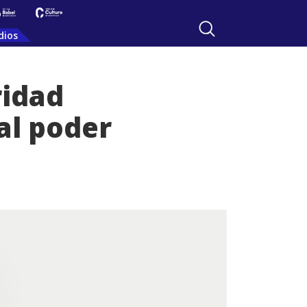
dios
ridad
al poder