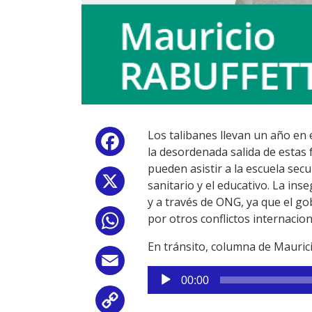
Los talibanes llevan un año en e
Facebook
la desordenada salida de estas 
pueden asistir a la escuela sec
X
sanitario y el educativo. La in
y a través de ONG, ya que el go
por otros conflictos internacion
WhatsApp
En tránsito, columna de Mauric
Email
Reproductor
00:00
de
Copy
audio