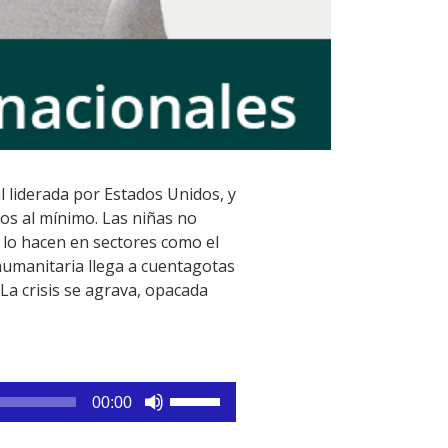
al liderada por Estados Unidos, y
dos al mínimo. Las niñas no
 lo hacen en sectores como el
 humanitaria llega a cuentagotas
La crisis se agrava, opacada
Utiliza
00:00
las
teclas