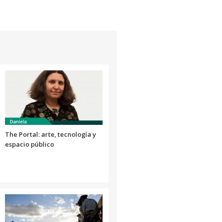
de
flecha
arriba/abajo
para
aumentar
o
disminuir
el
volumen.
The Portal: arte, tecnología y
espacio público