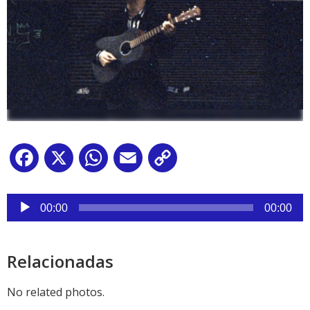
Facebook
X
WhatsApp
Email
Copy
Link
Reproductor
de
00:00
00:00
audio
Relacionadas
No related photos.