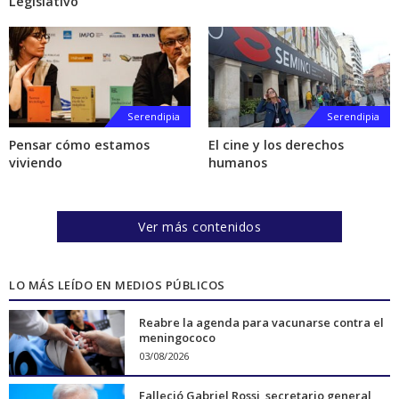
Legislativo
Serendipia
Serendipia
Pensar cómo estamos
El cine y los derechos
viviendo
humanos
Ver más contenidos
LO MÁS LEÍDO EN MEDIOS PÚBLICOS
Reabre la agenda para vacunarse contra el
meningococo
03/08/2026
Falleció Gabriel Rossi, secretario general