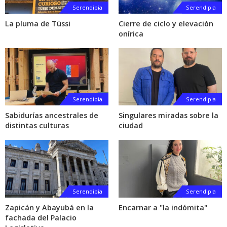
Serendipia
Serendipia
La pluma de Tüssi
Cierre de ciclo y elevación
onírica
Serendipia
Serendipia
Sabidurías ancestrales de
Singulares miradas sobre la
distintas culturas
ciudad
Serendipia
Serendipia
Zapicán y Abayubá en la
Encarnar a "la indómita"
fachada del Palacio