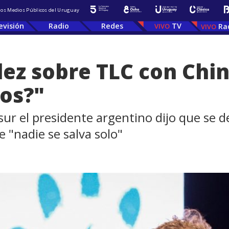
 los Medios Públicos del Uruguay
evisión
Radio
Redes
TV
Ra
ez sobre TLC con Chin
os?"
ur el presidente argentino dijo que se d
 "nadie se salva solo"