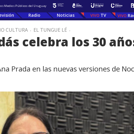
 los Medios Públicos del Uruguay
evisión
Radio
Noticias
TV
Ra
IO CULTURA
.
EL TUNGUE LÉ
.
dás celebra los 30 añ
Ana Prada en las nuevas versiones de No