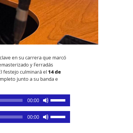
 clave en su carrera que marcó
remasterizado y Ferradás
l festejo culminará el
14 de
mpleto junto a su banda e
Utiliza
00:00
las
teclas
Utiliza
00:00
de
las
flecha
teclas