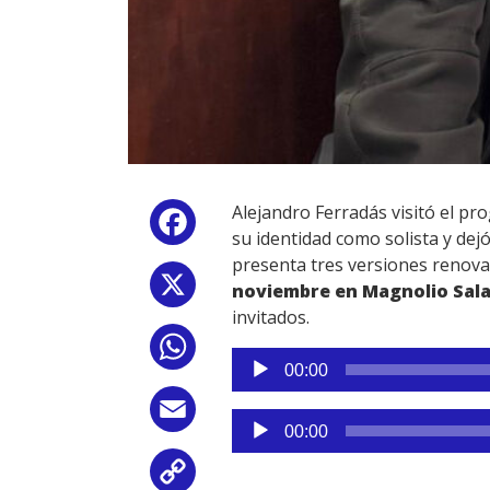
Alejandro Ferradás visitó el p
Facebook
su identidad como solista y dej
presenta tres versiones renovad
X
noviembre en Magnolio Sal
invitados.
WhatsApp
Reproductor
00:00
de
audio
Email
Reproductor
00:00
de
audio
Copy