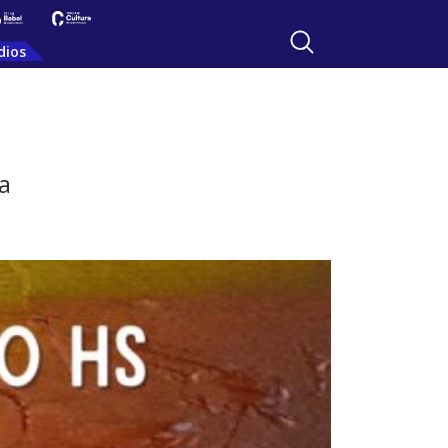
dios
a