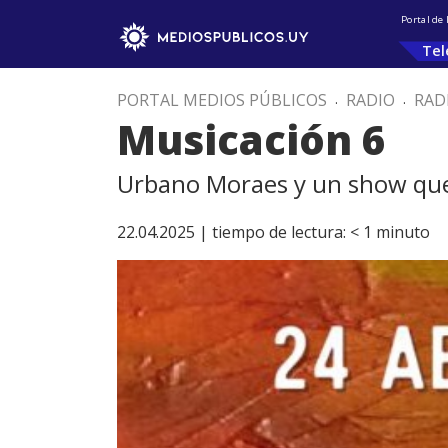
Portal de
Tel
PORTAL MEDIOS PÚBLICOS
.
RADIO
.
RAD
Musicación 6
Urbano Moraes y un show que 
22.04.2025 |
tiempo de lectura:
< 1
minuto