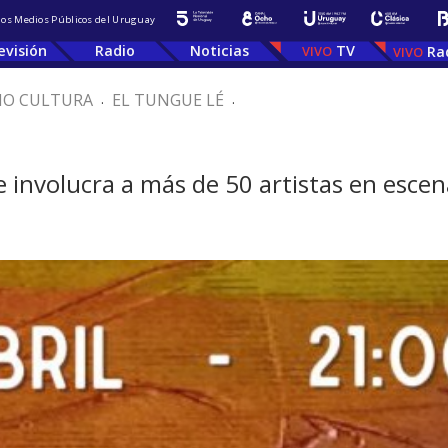
 los Medios Públicos del Uruguay
evisión
Radio
Noticias
TV
Ra
IO CULTURA
.
EL TUNGUE LÉ
.
involucra a más de 50 artistas en escen