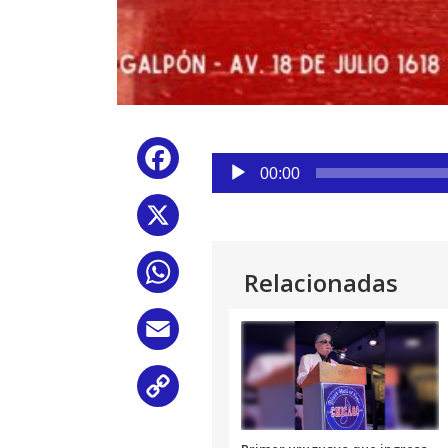
Reproductor
Facebook
de
00:00
audio
X
WhatsApp
Relacionadas
Email
Copy
Link