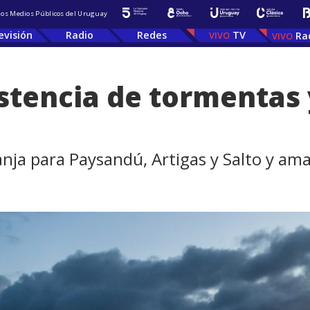
 los Medios Públicos del Uruguay
evisión
Radio
Redes
TV
Ra
stencia de tormentas 
ja para Paysandú, Artigas y Salto y amari