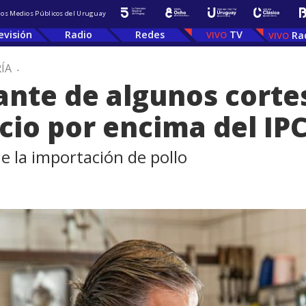
 los Medios Públicos del Uruguay
evisión
Radio
Redes
TV
Ra
ÍA
.
ante de algunos cortes
io por encima del IP
de la importación de pollo