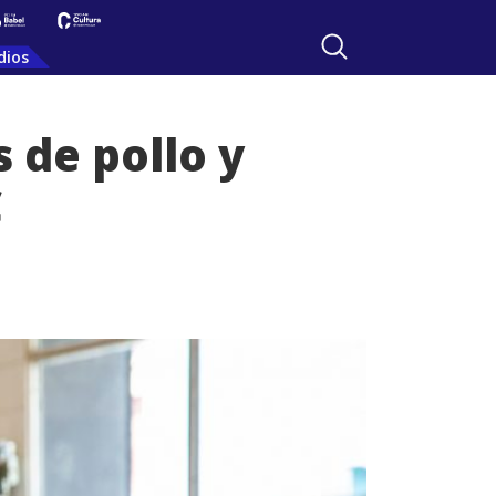
dios
 de pollo y
C