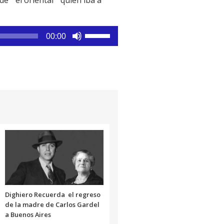
Utiliza
00:00
las
teclas
de
flecha
arriba/abajo
para
aumentar
o
disminuir
el
volumen.
Dighiero Recuerda el regreso
de la madre de Carlos Gardel
a Buenos Aires