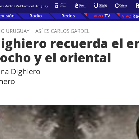
 los Medios Públicos del Uruguay
evisión
Radio
Redes
TV
Ra
IO URUGUAY
.
ASÍ ES CARLOS GARDEL
.
Dighiero recuerda el 
rocho y el oriental
ena Dighiero
lnero