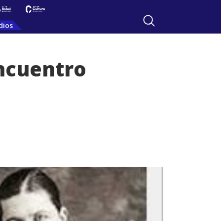
dios
encuentro