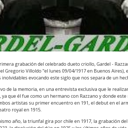
rimera grabación del celebrado dueto criollo, Gardel - Razzan
el Gregorio Villoldo "el lunes 09/04/1917 en Buenos Aires), e
 inolvidables evocando este siglo que nos separa de un hech
ivo de la memoria, en una entrevista exclusiva que le realiz
s, ya que él fue como un hermano con Razzano y donde este
 ambos artistas su primer encuentro en 191, el debut en el ar
eatro royal en 1915.
ismo año, la triunfal gira por chile en 1917, la grabación de
3, la disolución del dúo en 1925 y los últimos años de vida de