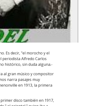
o. Es decir, "el morocho y el
l periodista Alfredo Carlos
o histórico, sin duda alguna.-
ara al gran músico y compositor
 nos narra pasajes muy
menonville en 1913, la primera
l primer disco también en 1917,
 " el oriental " quien iba a