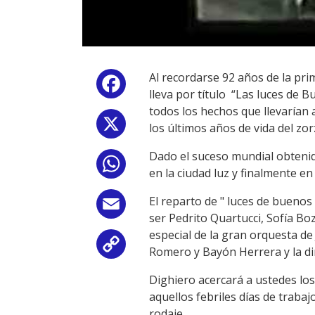
Al recordarse 92 años de la prim
Facebook
lleva por título “Las luces de 
todos los hechos que llevarían
X
los últimos años de vida del zorz
Dado el suceso mundial obtenido
WhatsApp
en la ciudad luz y finalmente en 
El reparto de " luces de buenos
Email
ser Pedrito Quartucci, Sofía Bo
especial de la gran orquesta d
Copy
Romero y Bayón Herrera y la dir
Link
Dighiero acercará a ustedes los
aquellos febriles días de trabaj
rodaje.