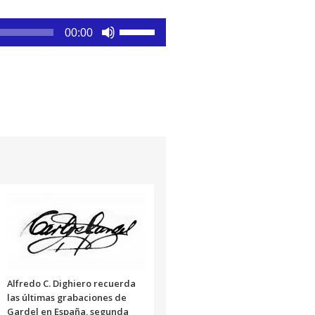
Utiliza
00:00
las
teclas
de
flecha
arriba/abajo
para
aumentar
o
disminuir
el
volumen.
Alfredo C. Dighiero recuerda
las últimas grabaciones de
Gardel en España, segunda