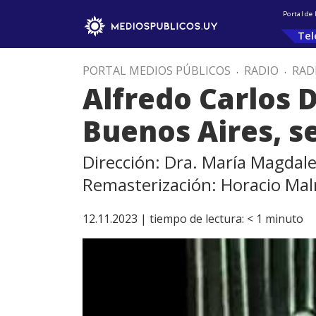
Portal de
Tel
PORTAL MEDIOS PÚBLICOS
.
RADIO
.
RAD
Alfredo Carlos D
Buenos Aires, s
Dirección: Dra. María Magdal
Remasterización: Horacio Ma
12.11.2023 |
tiempo de lectura:
< 1
minuto