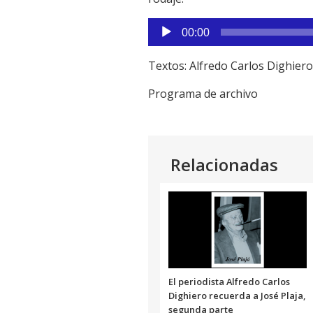
Reproductor
00:00
de
audio
Textos: Alfredo Carlos Dighiero
Programa de archivo
Relacionadas
El periodista Alfredo Carlos
Dighiero recuerda a José Plaja,
segunda parte