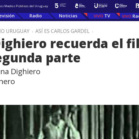
 los Medios Públicos del Uruguay
evisión
Radio
Noticias
TV
Ra
IO URUGUAY
.
ASÍ ES CARLOS GARDEL
.
ighiero recuerda el fi
egunda parte
ena Dighiero
lnero