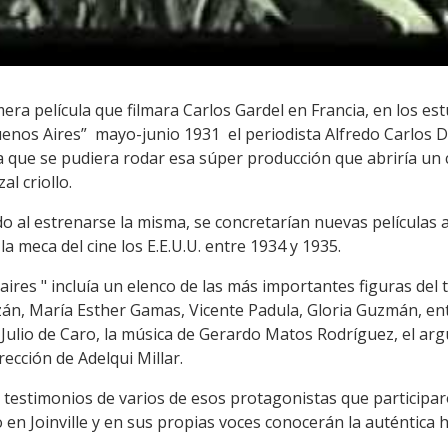
era película que filmara Carlos Gardel en Francia, en los estu
Buenos Aires” mayo-junio 1931 el periodista Alfredo Carlos Di
 a que se pudiera rodar esa súper producción que abriría un
al criollo.
 al estrenarse la misma, se concretarían nuevas películas a
la meca del cine los E.E.U.U. entre 1934 y 1935.
 aires " incluía un elenco de las más importantes figuras del
zán, María Esther Gamas, Vicente Padula, Gloria Guzmán, entr
e Julio de Caro, la música de Gerardo Matos Rodríguez, el a
ección de Adelqui Millar.
 testimonios de varios de esos protagonistas que participar
o en Joinville y en sus propias voces conocerán la auténtica 