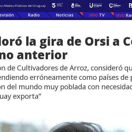
 los Medios Públicos del Uruguay
evisión
Radio
Noticias
TV
Ra
oró la gira de Orsi a
rno anterior
ión de Cultivadores de Arroz, consideró 
endiendo erróneamente como países de p
gión del mundo muy poblada con necesidad
uay exporta”