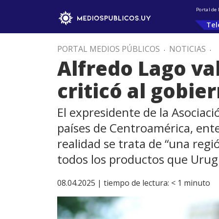
Portal de
Tel
PORTAL MEDIOS PÚBLICOS
.
NOTICIAS
.
Alfredo Lago val
criticó al gobie
El expresidente de la Asociac
países de Centroamérica, ent
realidad se trata de “una re
todos los productos que Urug
08.04.2025 |
tiempo de lectura:
< 1
minuto