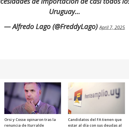
cesidades de importación de casi todos lo
Uruguay…
— Alfredo Lago (@FreddyLago)
April 7, 2025
Orsi y Cosse opinaron tras la
Candidatos del FA tienen que
renuncia de Iturralde
estar al día con sus deudas al