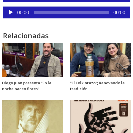
de
audio
Reproductor
00:00
00:00
de
audio
Relacionadas
Diego Juan presenta “En la
“El Folklorazo”; Renovando la
noche nacen flores”
tradición