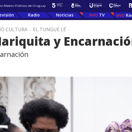
 los Medios Públicos del Uruguay
evisión
Radio
Noticias
TV
Ra
IO CULTURA
.
EL TUNGUE LÉ
.
ariquita y Encarnaci
carnación