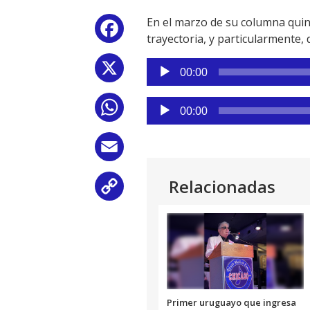
En el marzo de su columna quinc
Facebook
trayectoria, y particularmente,
Reproductor
X
00:00
de
audio
Reproductor
WhatsApp
00:00
de
audio
Email
Relacionadas
Copy
Link
Primer uruguayo que ingresa