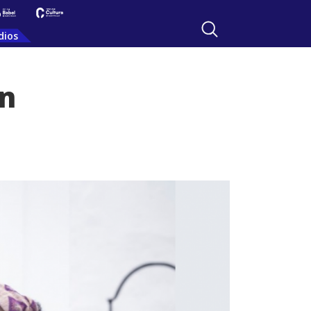
dios
ón