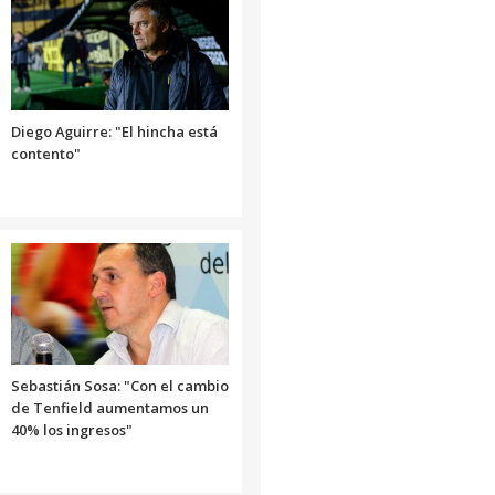
aumentar
o
disminuir
el
volumen.
Diego Aguirre: "El hincha está
contento"
Sebastián Sosa: "Con el cambio
de Tenfield aumentamos un
40% los ingresos"