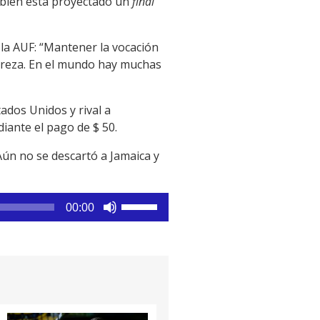
ambién está proyectado un
final
 la AUF: “Mantener la vocación
obreza. En el mundo hay muchas
ados Unidos y rival a
iante el pago de $ 50.
 Aún no se descartó a Jamaica y
Utiliza
00:00
las
teclas
de
flecha
arriba/abajo
para