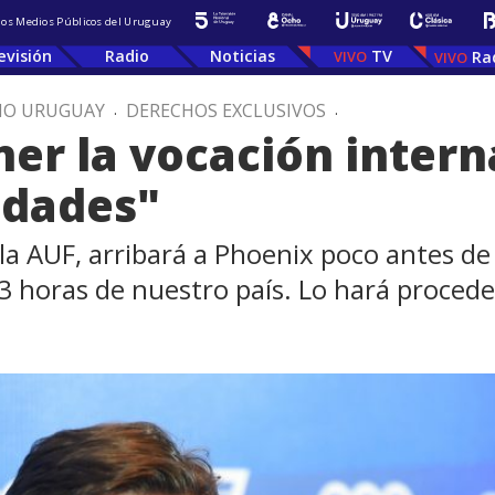
 los Medios Públicos del Uruguay
evisión
Radio
Noticias
TV
Ra
IO URUGUAY
.
DERECHOS EXCLUSIVOS
.
er la vocación intern
idades"
 la AUF, arribará a Phoenix poco antes de
3 horas de nuestro país. Lo hará proced