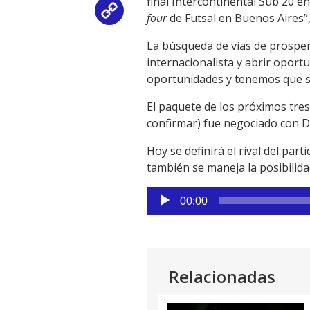
final Intercontinental Sub 20 e
Copy
four
de Futsal en Buenos Aires”, 
Link
La búsqueda de vías de prosperi
internacionalista y abrir oport
oportunidades y tenemos que sa
El paquete de los próximos tre
confirmar) fue negociado con Di
Hoy se definirá el rival del par
también se maneja la posibilida
Reproductor
00:00
de
audio
Relacionadas