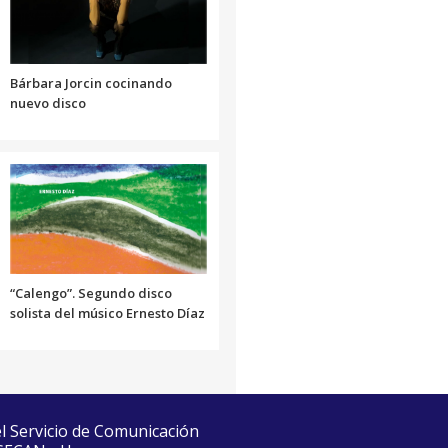
volumen.
Bárbara Jorcin cocinando
nuevo disco
“Calengo”. Segundo disco
solista del músico Ernesto Díaz
el Servicio de Comunicación