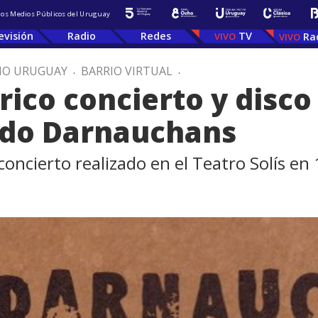
 los Medios Públicos del Uruguay
evisión
Radio
Redes
TV
Ra
IO URUGUAY
.
BARRIO VIRTUAL
.
rico concierto y disc
rdo Darnauchans
oncierto realizado en el Teatro Solís en