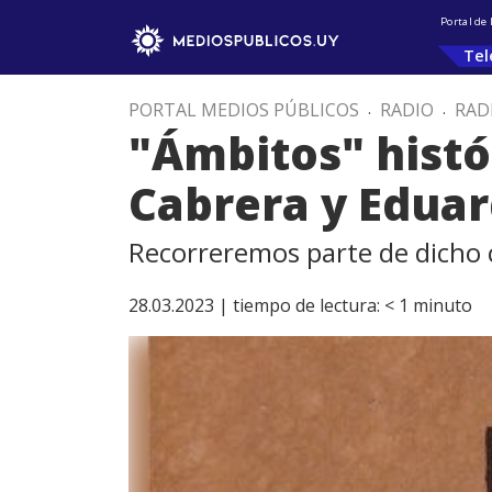
Portal de
Tel
PORTAL MEDIOS PÚBLICOS
.
RADIO
.
RAD
"Ámbitos" histó
Cabrera y Edua
Recorreremos parte de dicho c
28.03.2023 |
tiempo de lectura:
< 1
minuto