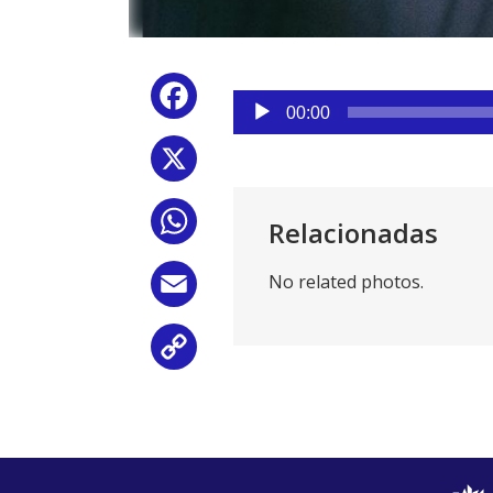
Reproductor
Facebook
de
00:00
audio
X
WhatsApp
Relacionadas
No related photos.
Email
Copy
Link