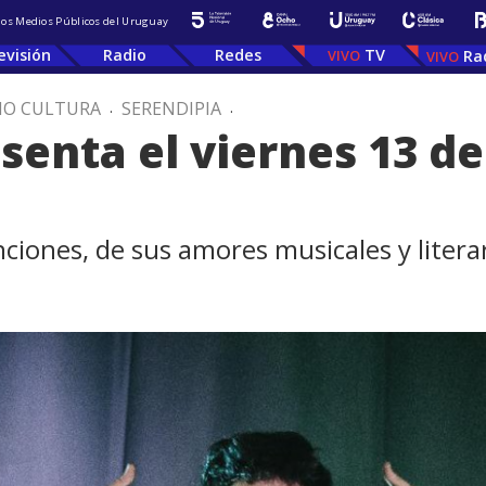
 los Medios Públicos del Uruguay
evisión
Radio
Redes
TV
Ra
IO CULTURA
.
SERENDIPIA
.
senta el viernes 13 d
nciones, de sus amores musicales y literar