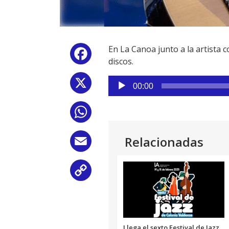
En La Canoa junto a la artista
Facebook
discos.
Reproductor
X
00:00
de
audio
WhatsApp
Relacionadas
Email
Copy
Link
Llega el sexto Festival de Jazz