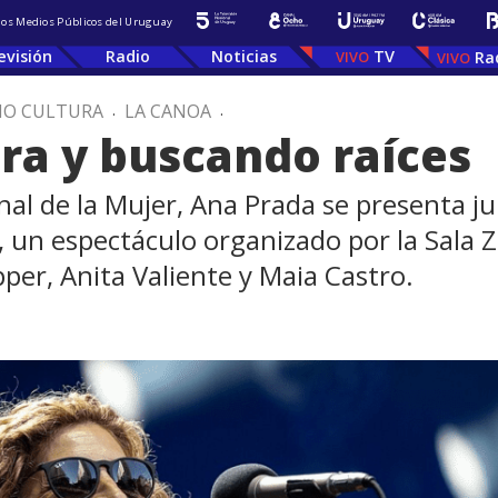
 los Medios Públicos del Uruguay
evisión
Radio
Noticias
TV
Ra
IO CULTURA
.
LA CANOA
.
ira y buscando raíces
onal de la Mujer, Ana Prada se presenta ju
, un espectáculo organizado por la Sala 
per, Anita Valiente y Maia Castro.