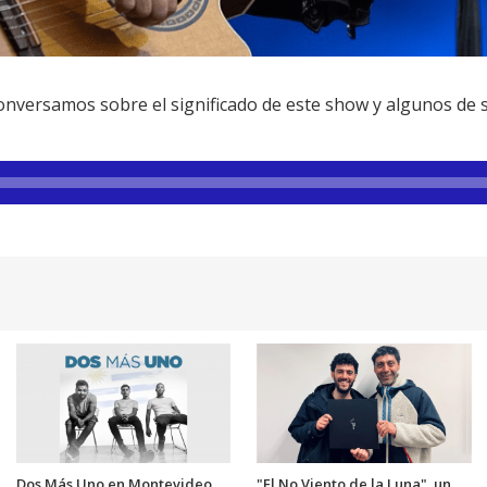
 conversamos sobre el significado de este show y algunos de
Dos Más Uno en Montevideo
"El No Viento de la Luna", un