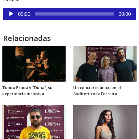
Reproductor
00:00
00:00
de
audio
Relacionadas
Tunda Prada y "Duna", su
Un concierto único en el
experiencia inclusiva
Auditorio Vaz Ferreira