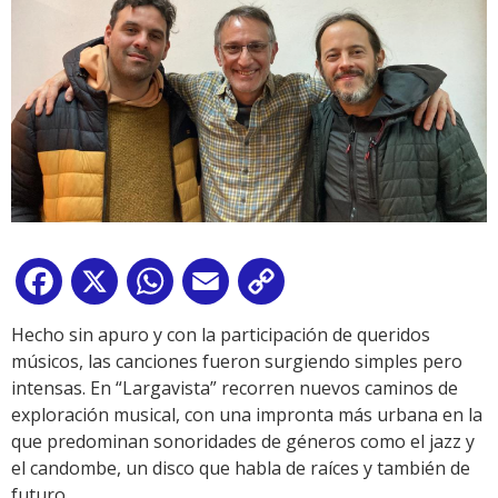
Facebook
X
WhatsApp
Email
Copy
Link
Hecho sin apuro y con la participación de queridos
músicos, las canciones fueron surgiendo simples pero
intensas. En “Largavista” recorren nuevos caminos de
exploración musical, con una impronta más urbana en la
que predominan sonoridades de géneros como el jazz y
el candombe, un disco que habla de raíces y también de
futuro.