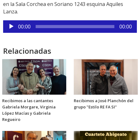
en la Sala Corchea en Soriano 1243 esquina Aquiles
Lanza.
Reproductor
00:00
00:00
de
audio
Relacionadas
Recibimos a las cantantes
Recibimos a José Planchón del
Gabriela Morgare, Virginia
grupo "Estilo RE FA SI"
López Macías y Gabriela
Regueiro