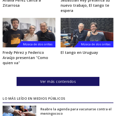
Analía Pérez canta a
Sebastián Rey presenta su
Zitarrosa
nuevo trabajo, El tango te
espera
Música de dos orillas
Música de dos orillas
Fredy Pérez y Federico
El tango en Uruguay
Araújo presentan "Como
quien va"
Ver más contenidos
LO MÁS LEÍDO EN MEDIOS PÚBLICOS
Reabre la agenda para vacunarse contra el
meningococo