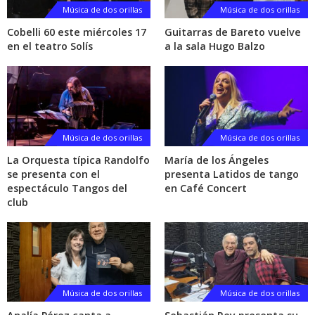
Música de dos orillas
Música de dos orillas
Cobelli 60 este miércoles 17
Guitarras de Bareto vuelve
en el teatro Solís
a la sala Hugo Balzo
Música de dos orillas
Música de dos orillas
La Orquesta típica Randolfo
María de los Ángeles
se presenta con el
presenta Latidos de tango
espectáculo Tangos del
en Café Concert
club
Música de dos orillas
Música de dos orillas