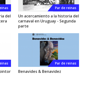
einas
Par de reinas
ia del
Un acercamiento a la historia del
cera
carnaval en Uruguay - Segunda
parte
einas
Par de reinas
 pintor
Benavides & Benavidez