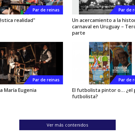
Par de reinas
Par de r
stica realidad"
Un acercamiento a la histor
carnaval en Uruguay – Ter
parte
Par de reinas
Par de r
ta María Eugenia
El futbolista pintor o… ¿el
futbolista?
Ver más contenidos