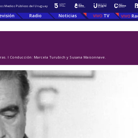
 los Medios Públicos del Uruguay
evisión
Radio
Noticias
TV
Ra
ras. l Conducción: Marcela Turubich y Susana Maisonnave.