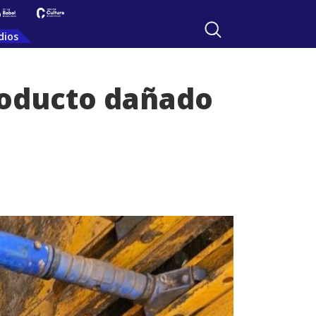
dios
eoducto dañado