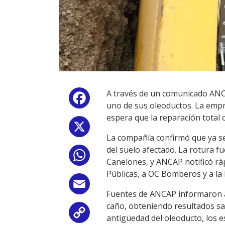
A través de un comunicado ANCA
Facebook
uno de sus oleoductos. La empre
espera que la reparación total 
X
La compañía confirmó que ya se
del suelo afectado. La rotura 
WhatsApp
Canelones, y ANCAP notificó ráp
Públicas, a OC Bomberos y a la 
Email
Fuentes de ANCAP informaron a 
caño, obteniendo resultados sa
Copy
antigüedad del oleoducto, los 