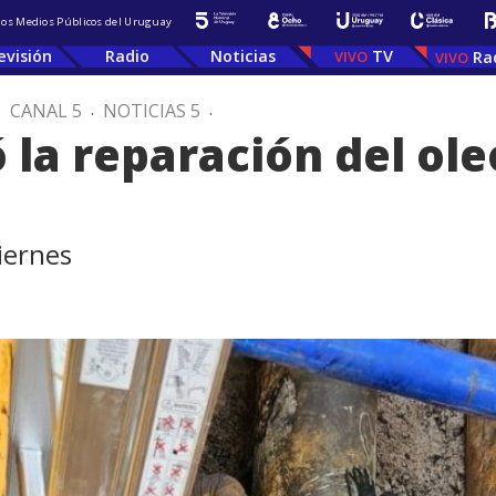
 los Medios Públicos del Uruguay
evisión
Radio
Noticias
TV
Ra
.
CANAL 5
.
NOTICIAS 5
.
la reparación del ol
iernes