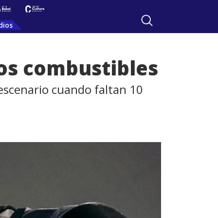
dios
los combustibles
escenario cuando faltan 10