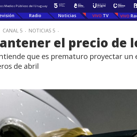
 los Medios Públicos del Uruguay
evisión
Radio
Noticias
TV
Ra
.
CANAL 5
.
NOTICIAS 5
.
ntener el precio de 
entiende que es prematuro proyectar un 
ros de abril