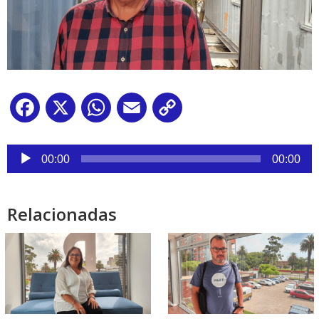
Facebook
X
WhatsApp
Email
Copy
Link
Reproductor
de
00:00
00:00
audio
Relacionadas