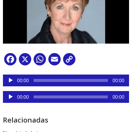
Facebook
X
WhatsApp
Email
Copy
Link
Reproductor
de
00:00
00:00
audio
Reproductor
00:00
00:00
de
audio
Relacionadas