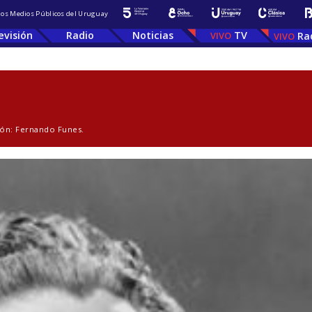
 los Medios Públicos del Uruguay
evisión
Radio
Noticias
TV
Ra
ción: Fernando Funes.