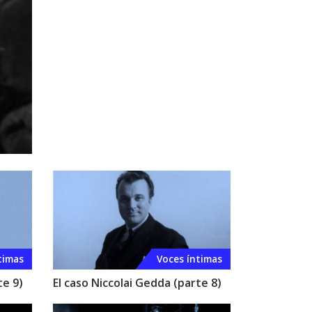
timas
Voces íntimas
te 9)
El caso Niccolai Gedda (parte 8)