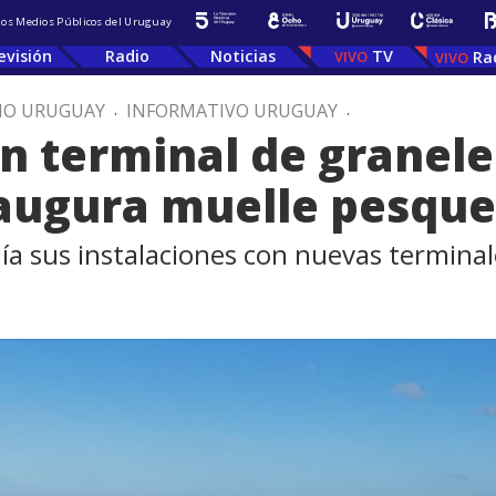
 los Medios Públicos del Uruguay
evisión
Radio
Noticias
TV
Ra
IO URUGUAY
.
INFORMATIVO URUGUAY
.
n terminal de graneles
naugura muelle pesqu
a sus instalaciones con nuevas terminal