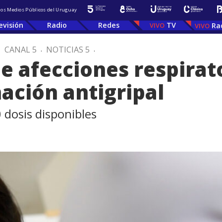
 los Medios Públicos del Uruguay
evisión
Radio
Redes
TV
Ra
.
CANAL 5
.
NOTICIAS 5
.
 afecciones respirato
ación antigripal
dosis disponibles