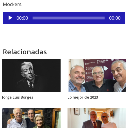
Mockers.
Reproductor
00:00
00:00
de
audio
Relacionadas
Jorge Luis Borges
Lo mejor de 2023