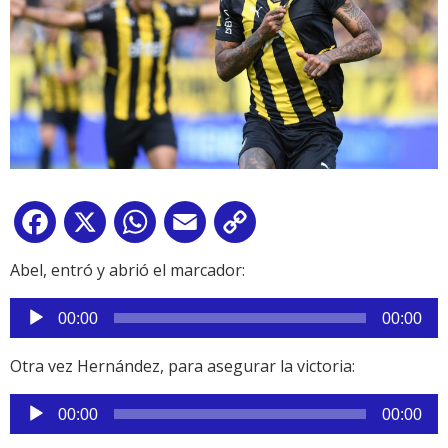
Facebook
X
WhatsApp
Email
Copy
Link
Abel, entró y abrió el marcador:
Reproductor
00:00
00:00
de
audio
Otra vez Hernández, para asegurar la victoria:
Reproductor
00:00
00:00
de