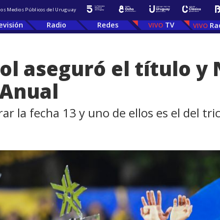
 los Medios Públicos del Uruguay
evisión
Radio
Redes
TV
Ra
l aseguró el título y
 Anual
r la fecha 13 y uno de ellos es el del tri