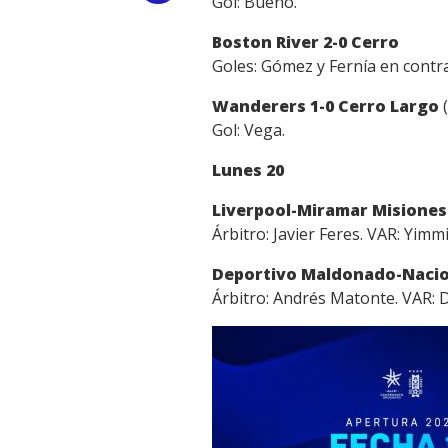
Gol: Bueno.
Link
Boston River 2-0 Cerro
Goles: Gómez y Fernía en contra
Wanderers 1-0 Cerro Largo
(
Gol: Vega.
Lunes 20
Liverpool-Miramar Misione
Árbitro: Javier Feres. VAR: Yimmi
Deportivo Maldonado-Naci
Árbitro: Andrés Matonte. VAR: 