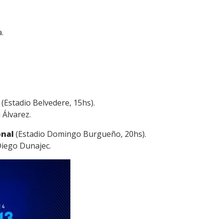
.
s
(Estadio Belvedere, 15hs).
 Álvarez.
onal
(Estadio Domingo Burgueño, 20hs).
Diego Dunajec.