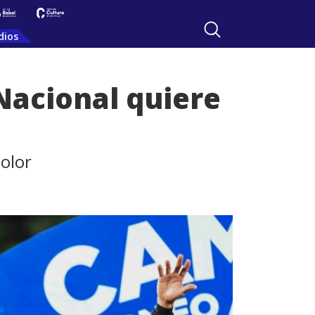
dios
 Nacional quiere
color