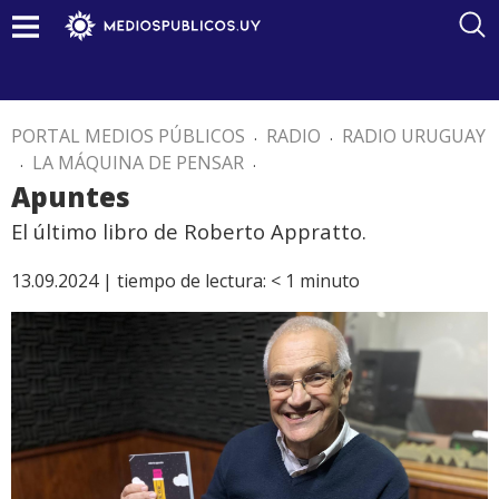
PORTAL MEDIOS PÚBLICOS
.
RADIO
.
RADIO URUGUAY
.
LA MÁQUINA DE PENSAR
.
Apuntes
El último libro de Roberto Appratto.
13.09.2024 |
tiempo de lectura:
< 1
minuto