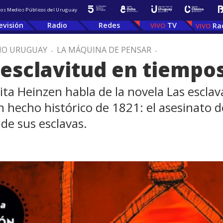
 los Medios Públicos del Uruguay
evisión
Radio
Redes
TV
Ra
IO URUGUAY
.
LA MÁQUINA DE PENSAR
.
 esclavitud en tiempos
a Heinzen habla de la novela Las esclavas
 hecho histórico de 1821: el asesinato 
de sus esclavas.