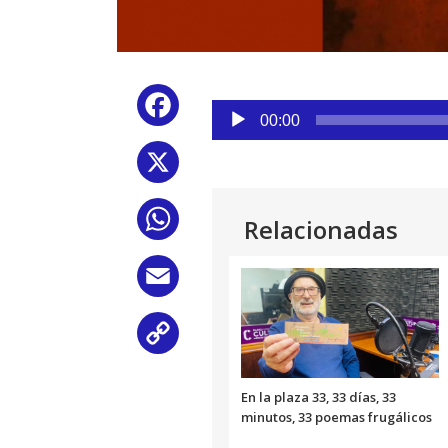
Reproductor
Facebook
de
00:00
audio
X
WhatsApp
Relacionadas
Email
Copy
Link
En la plaza 33, 33 días, 33
minutos, 33 poemas frugálicos