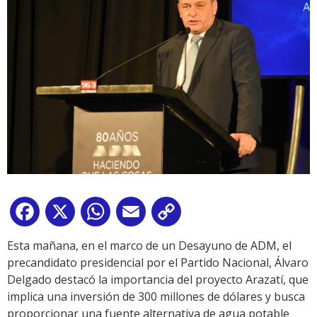
Facebook
X
WhatsApp
Email
Copy
Link
Esta mañana, en el marco de un Desayuno de ADM, el
precandidato presidencial por el Partido Nacional, Álvaro
Delgado destacó la importancia del proyecto Arazatí, que
implica una inversión de 300 millones de dólares y busca
proporcionar una fuente alternativa de agua potable