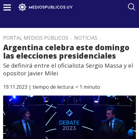
PORTAL MEDIOS PÚBLICOS
.
NOTICIAS
.
Argentina celebra este domingo
las elecciones presidenciales
Se definirá entre el oficialista Sergio Massa y el
opositor Javier Milei
19.11.2023 |
tiempo de lectura:
< 1
minuto