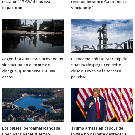
instalar 117 GW de nueva
resolución sobre Gaza "no es
capacidad
vinculante"
Argentina apuesta a prevención
El enorme cohete Starship de
sin vacuna en el brote de
SpaceX despega con éxito
dengue, que supera 151.000
desde Texas en la tercera
casos
prueba
Los países iberoamericanos se
Trump arrasa en caucus de
unen para hacer fuerza y
Iowa y no permite destacar a