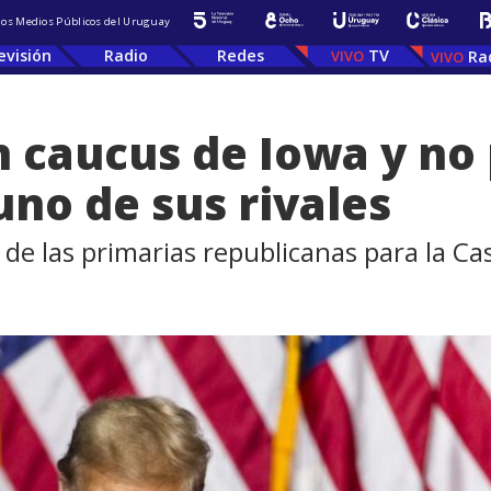
 los Medios Públicos del Uruguay
evisión
Radio
Redes
TV
Ra
 caucus de Iowa y no
uno de sus rivales
 de las primarias republicanas para la Ca