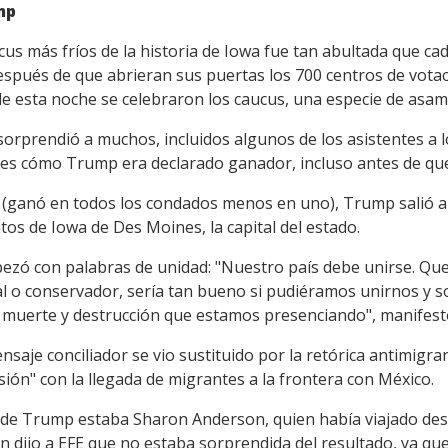
mp
ucus más fríos de la historia de Iowa fue tan abultada que 
pués de que abrieran sus puertas los 700 centros de votació
e esta noche se celebraron los caucus, una especie de asam
sorprendió a muchos, incluidos algunos de los asistentes a 
iles cómo Trump era declarado ganador, incluso antes de que
a (ganó en todos los condados menos en uno), Trump salió a
tos de Iowa de Des Moines, la capital del estado.
mpezó con palabras de unidad: "Nuestro país debe unirse. Qu
l o conservador, sería tan bueno si pudiéramos unirnos y s
a muerte y destrucción que estamos presenciando", manifest
saje conciliador se vio sustituido por la retórica antimigr
ión" con la llegada de migrantes a la frontera con México.
so de Trump estaba Sharon Anderson, quien había viajado d
n dijo a EFE que no estaba sorprendida del resultado, ya qu