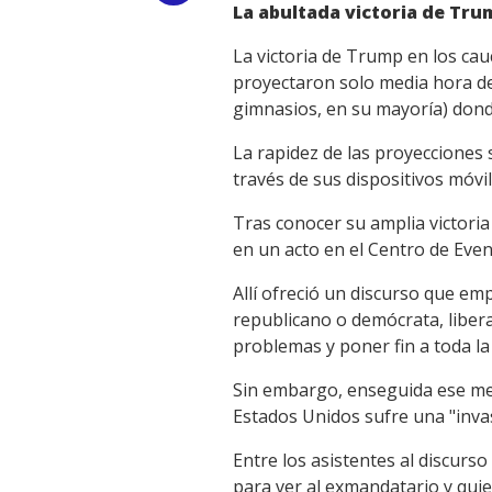
La abultada victoria de Tru
Link
La victoria de Trump en los ca
proyectaron solo media hora des
gimnasios, en su mayoría) dond
La rapidez de las proyecciones 
través de sus dispositivos móv
Tras conocer su amplia victori
en un acto en el Centro de Even
Allí ofreció un discurso que e
republicano o demócrata, libera
problemas y poner fin a toda l
Sin embargo, enseguida ese men
Estados Unidos sufre una "invas
Entre los asistentes al discur
para ver al exmandatario y quie