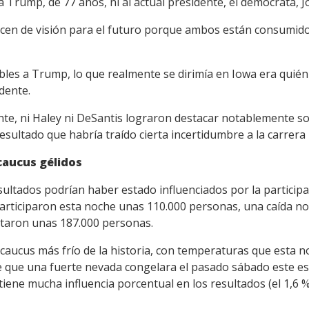
a Trump, de 77 años, ni al actual presidente, el demócrata, J
en de visión para el futuro porque ambos están consumidos
les a Trump, lo que realmente se dirimía en Iowa era quién 
idente.
e, ni Haley ni DeSantis lograron destacar notablemente sob
esultado que habría traído cierta incertidumbre a la carrera 
caucus gélidos
esultados podrían haber estado influenciados por la particip
participaron esta noche unas 110.000 personas, una caída no
otaron unas 187.000 personas.
 caucus más frío de la historia, con temperaturas que esta 
 que una fuerte nevada congelara el pasado sábado este es
tiene mucha influencia porcentual en los resultados (el 1,6 