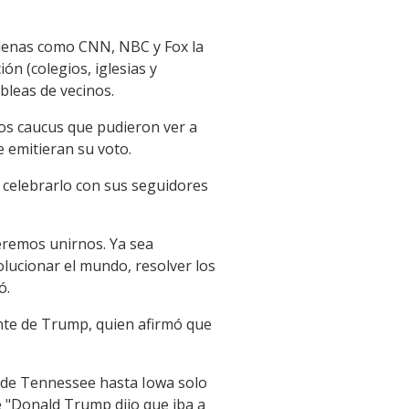
cadenas como CNN, NBC y Fox la
n (colegios, iglesias y
bleas de vecinos.
los caucus que pudieron ver a
 emitieran su voto.
 celebrarlo con sus seguidores
eremos unirnos. Ya sea
olucionar el mundo, resolver los
ó.
ante de Trump, quien afirmó que
esde Tennessee hasta Iowa solo
e "Donald Trump dijo que iba a