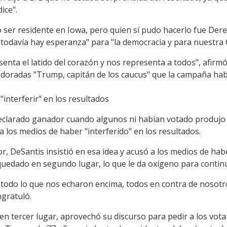
ice".
er residente en Iowa, pero quien sí pudo hacerlo fue Derek 
odavía hay esperanza" para "la democracia y para nuestra C
nta el latido del corazón y nos representa a todos", afirmó
 doradas "Trump, capitán de los caucus" que la campaña habí
"interferir" en los resultados
clarado ganador cuando algunos ni habían votado produjo l
 los medios de haber "interferido" en los resultados.
, DeSantis insistió en esa idea y acusó a los medios de hab
edado en segundo lugar, lo que le da oxígeno para continu
e todo lo que nos echaron encima, todos en contra de noso
ngratuló.
 en tercer lugar, aprovechó su discurso para pedir a los vo