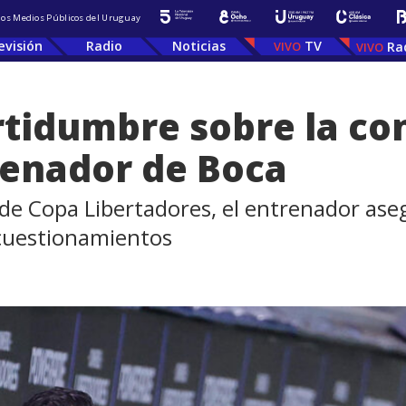
 los Medios Públicos del Uruguay
evisión
Radio
Noticias
TV
Ra
rtidumbre sobre la co
enador de Boca
de Copa Libertadores, el entrenador ase
 cuestionamientos