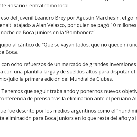
nte Rosario Central como local.
reso del juvenil Leandro Brey por Agustín Marchesín, el gol 
nalti atajado a Alan Velasco, por quien se pagó 10 millones
a noche de Boca Juniors en la ‘Bombonera’.
equipo al cántico de “Que se vayan todos, que no quede ni un
de Boca.
y con ocho refuerzos de un mercado de grandes inversiones (
da con una plantilla larga y de sueldos altos para disputar e
unio/julio la primera edición del Mundial de Clubes.
s. Tenemos que seguir trabajando y ponernos nuevos objetivo
onferencia de prensa tras la eliminación ante el peruano Al
ue fue descrito por los medios argentinos como el “hundimie
ta eliminación para Boca Juniors en lo que resta del año y s