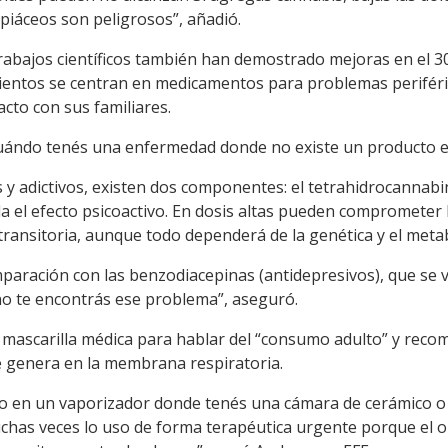
 opiáceos son peligrosos”, añadió.
rabajos científicos también han demostrado mejoras en el 30
mientos se centran en medicamentos para problemas periféric
acto con sus familiares.
cuándo tenés una enfermedad donde no existe un producto esp
 y adictivos, existen dos componentes: el tetrahidrocannabin
la el efecto psicoactivo. En dosis altas pueden comprometer
transitoria, aunque todo dependerá de la genética y el meta
paración con las benzodiacepinas (antidepresivos), que se v
o te encontrás ese problema”, aseguró.
la mascarilla médica para hablar del “consumo adulto” y rec
 genera en la membrana respiratoria.
to en un vaporizador donde tenés una cámara de cerámico o
Muchas veces lo uso de forma terapéutica urgente porque el