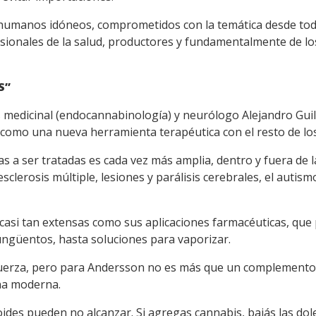
humanos idóneos, comprometidos con la temática desde todo
ofesionales de la salud, productores y fundamentalmente de lo
S”
is medicinal (endocannabinología) y neurólogo Alejandro Gui
 como una nueva herramienta terapéutica con el resto de l
mas a ser tratadas es cada vez más amplia, dentro y fuera de 
 esclerosis múltiple, lesiones y parálisis cerebrales, el autis
asi tan extensas como sus aplicaciones farmacéuticas, que p
ungüentos, hasta soluciones para vaporizar.
fuerza, pero para Andersson no es más que un complemento a
ina moderna.
ioides pueden no alcanzar. Si agregas cannabis, bajás las dol