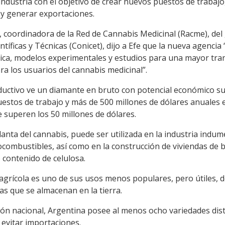
 industria con el objetivo de crear nuevos puestos de trabaj
 y generar exportaciones.
en, coordinadora de la Red de Cannabis Medicinal (Racme), d
tíficas y Técnicas (Conicet), dijo a Efe que la nueva agencia 
ínica, modelos experimentales y estudios para una mayor tra
a los usuarios del cannabis medicinal”.
ductivo ve un diamante en bruto con potencial económico su
estos de trabajo y más de 500 millones de dólares anuales 
 superen los 50 millones de dólares.
lanta del cannabis, puede ser utilizada en la industria indum
iocombustibles, así como en la construcción de viviendas de b
o contenido de celulosa.
agrícola es uno de sus usos menos populares, pero útiles, d
s que se almacenan en la tierra.
ión nacional, Argentina posee al menos ocho variedades dist
 evitar importaciones.