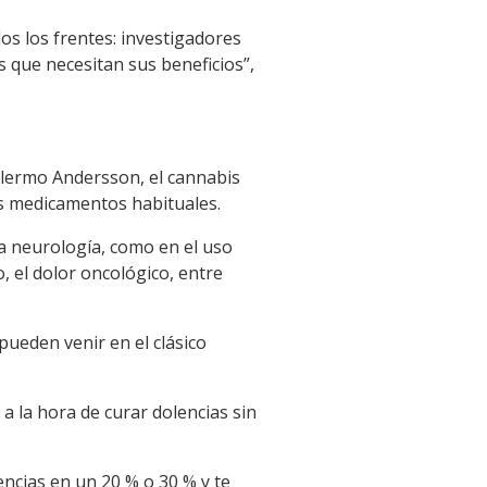
s los frentes: investigadores
s que necesitan sus beneficios”,
llermo Andersson, el cannabis
os medicamentos habituales.
la neurología, como en el uso
mo, el dolor oncológico, entre
ueden venir en el clásico
 la hora de curar dolencias sin
encias en un 20 % o 30 % y te