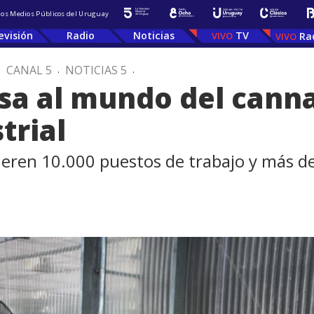
 los Medios Públicos del Uruguay
evisión
Radio
Noticias
TV
Ra
.
CANAL 5
.
NOTICIAS 5
.
sa al mundo del canna
trial
eren 10.000 puestos de trabajo y más de