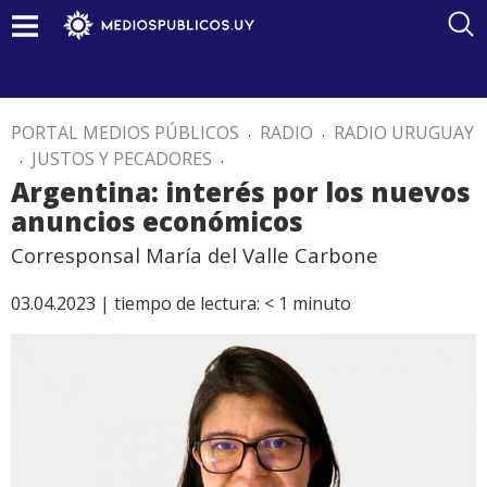
PORTAL MEDIOS PÚBLICOS
.
RADIO
.
RADIO URUGUAY
.
JUSTOS Y PECADORES
.
Argentina: interés por los nuevos
anuncios económicos
Corresponsal María del Valle Carbone
03.04.2023 |
tiempo de lectura:
< 1
minuto