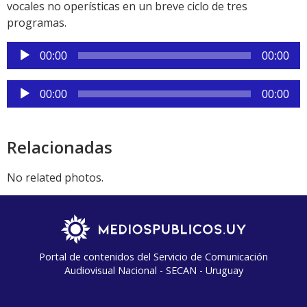
vocales no operísticas en un breve ciclo de tres
programas.
Reproductor
00:00
00:00
de
audio
Reproductor
00:00
00:00
de
audio
Relacionadas
No related photos.
Portal de contenidos del Servicio de Comunicación
Audiovisual Nacional - SECAN - Uruguay