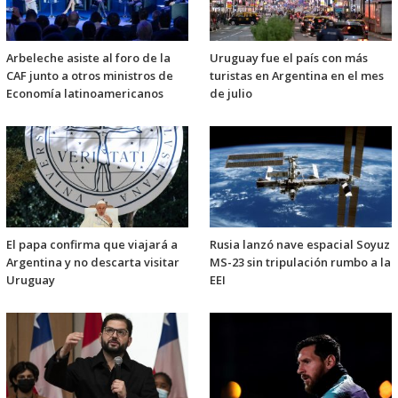
Arbeleche asiste al foro de la
Uruguay fue el país con más
CAF junto a otros ministros de
turistas en Argentina en el mes
Economía latinoamericanos
de julio
El papa confirma que viajará a
Rusia lanzó nave espacial Soyuz
Argentina y no descarta visitar
MS-23 sin tripulación rumbo a la
Uruguay
EEI