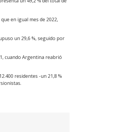
presenta un 49,2 % del total de
s que en igual mes de 2022,
 supuso un 29,6 %, seguido por
21, cuando Argentina reabrió
912.400 residentes -un 21,8 %
sionistas.