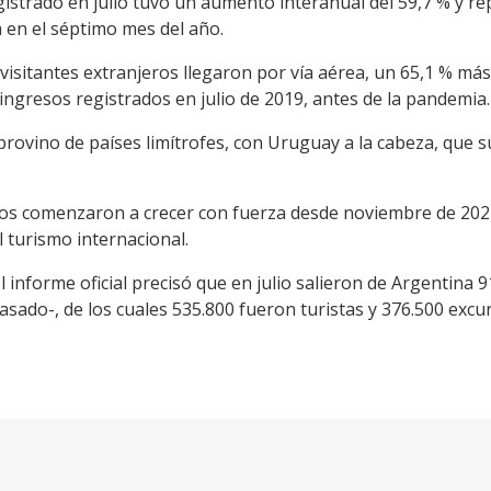
istrado en julio tuvo un aumento interanual del 59,7 % y re
a en el séptimo mes del año.
visitantes extranjeros llegaron por vía aérea, un 65,1 % má
ingresos registrados en julio de 2019, antes de la pandemia.
 provino de países limítrofes, con Uruguay a la cabeza, que
jeros comenzaron a crecer con fuerza desde noviembre de 20
l turismo internacional.
l informe oficial precisó que en julio salieron de Argentina 
sado-, de los cuales 535.800 fueron turistas y 376.500 excur