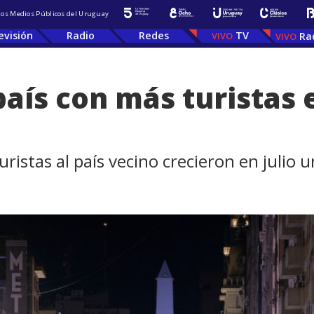
 los Medios Públicos del Uruguay
evisión
Radio
Redes
TV
Ra
país con más turistas
 turistas al país vecino crecieron en julio 