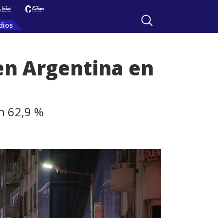
dios
 en Argentina en
un 62,9 %