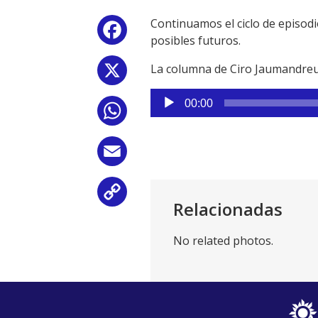
Continuamos el ciclo de episodi
Facebook
posibles futuros.
La columna de Ciro Jaumandreu
X
Reproductor
00:00
WhatsApp
de
audio
Email
Copy
Relacionadas
Link
No related photos.