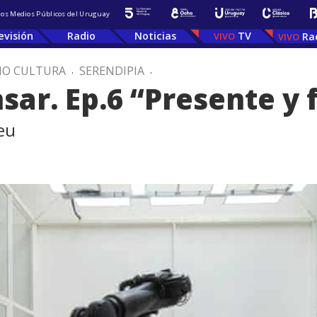
 los Medios Públicos del Uruguay
evisión
Radio
Noticias
TV
Ra
IO CULTURA
.
SERENDIPIA
.
nsar. Ep.6 “Presente y 
eu