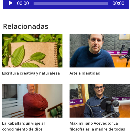
Reproductor
00:00
00:00
de
audio
Relacionadas
Escritura creativa y naturaleza
Arte e Identidad
La Kaballah: un viaje al
Maximiliano Acevedo: "La
conocimiento de dios
filosofía es la madre de todas