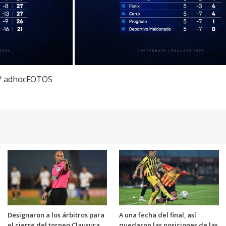
 / adhocFOTOS
Designaron a los árbitros para
A una fecha del final, así
el cierre del torneo Clausura
quedaron las posiciones de las