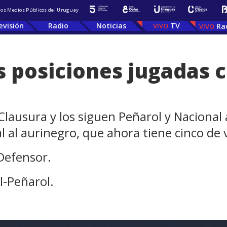
 los Medios Públicos del Uruguay
evisión
Radio
Noticias
TV
Ra
s posiciones jugadas c
lausura y los siguen Peñarol y Nacional a
l al aurinegro, que ahora tiene cinco de 
Defensor.
-Peñarol.