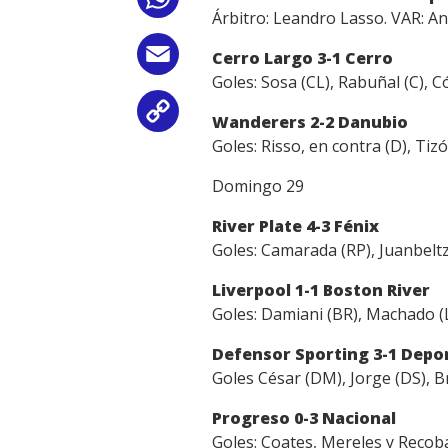
WhatsApp
Árbitro: Leandro Lasso. VAR: An
Email
Cerro Largo 3-1 Cerro
Goles: Sosa (CL), Rabuñal (C), C
Copy
Wanderers 2-2 Danubio
Goles: Risso, en contra (D), Tizó
Link
Domingo 29
River Plate 4-3 Fénix
Goles: Camarada (RP), Juanbeltz 
Liverpool 1-1 Boston River
Goles: Damiani (BR), Machado (L
Defensor Sporting 3-1 Dep
Goles César (DM), Jorge (DS), Br
Progreso 0-3 Nacional
Goles: Coates, Mereles y Recob