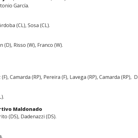
tonio García.
órdoba (CL), Sosa (CL).
n (D), Risso (W), Franco (W).
(F), Camarda (RP), Pereira (F), Lavega (RP), Camarda (RP), Da 
).
ortivo Maldonado
ito (DS), Dadenazzi (DS).
a.