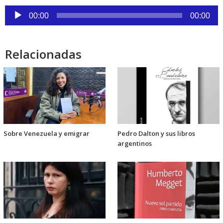
Reproductor
00:00
00:00
de
audio
Relacionadas
Sobre Venezuela y emigrar
Pedro Dalton y sus libros
argentinos