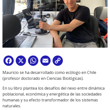
Facebook
X
WhatsApp
Email
Copy
Link
Mauricio se ha desarrollado como ecólogo en Chile
(profesor doctorado en Ciencias Biológicas).
En su libro plantea los desafíos del nexo entre dinámica
poblacional, económica y energética de las sociedades
humanas y su efecto transformador de los sistemas
naturales.