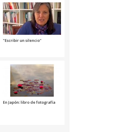
aumentar
o
disminuir
el
volumen.
"Escribir un silencio"
En Japón: libro de fotografía