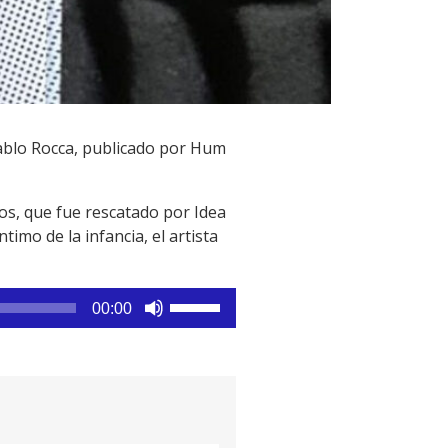
Pablo Rocca, publicado por Hum
os, que fue rescatado por Idea
imo de la infancia, el artista
Utiliza
00:00
las
teclas
de
flecha
arriba/abajo
para