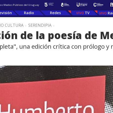
 los Medios Públicos del Uruguay
evisión
Radio
Redes
TV
Ra
IO CULTURA
.
SERENDIPIA
.
ión de la poesía de M
leta", una edición crítica con prólogo y