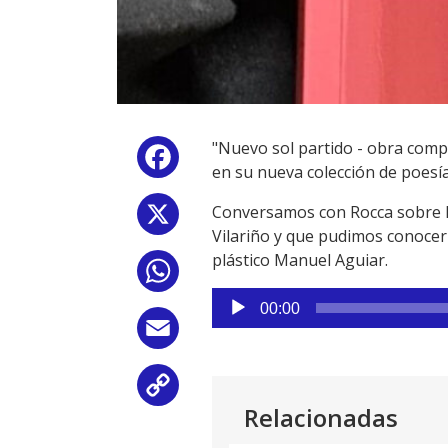
"Nuevo sol partido - obra compl
Facebook
en su nueva colección de poesí
Conversamos con Rocca sobre la
X
Vilariño y que pudimos conocer 
plástico Manuel Aguiar.
WhatsApp
Reproductor
00:00
de
Email
audio
Copy
Relacionadas
Link